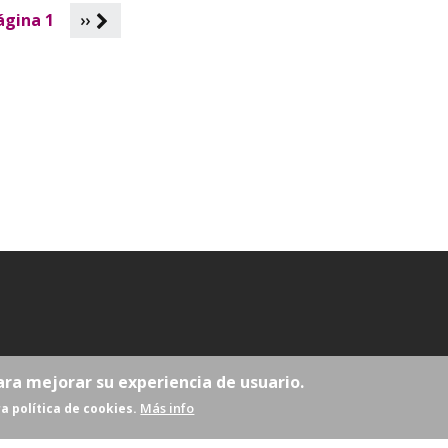
ágina 1
››
ara mejorar su experiencia de usuario.
Más info
a política de cookies.