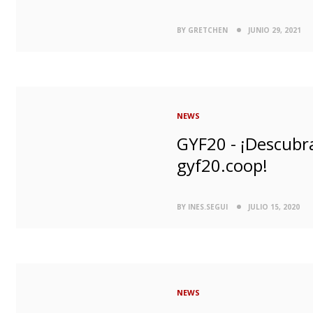
BY GRETCHEN
JUNIO 29, 2021
NEWS
GYF20 - ¡Descubra
gyf20.coop!
BY INES.SEGUI
JULIO 15, 2020
NEWS