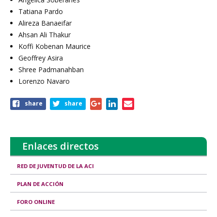
Tatiana Pardo
Alireza Banaeifar
Ahsan Ali Thakur
Koffi Kobenan Maurice
Geoffrey Asira
Shree Padmanahban
Lorenzo Navaro
Share
share
share
this
page
Enlaces directos
RED DE JUVENTUD DE LA ACI
PLAN DE ACCIÓN
FORO ONLINE