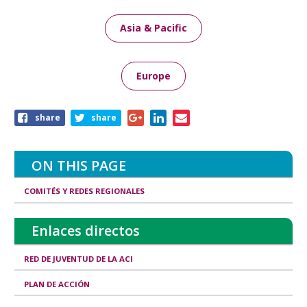
Asia & Pacific
Europe
Share
share
share
this
page
ON THIS PAGE
COMITÉS Y REDES REGIONALES
Enlaces directos
RED DE JUVENTUD DE LA ACI
PLAN DE ACCIÓN