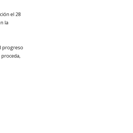
ción el 28
n la
el progreso
o proceda,