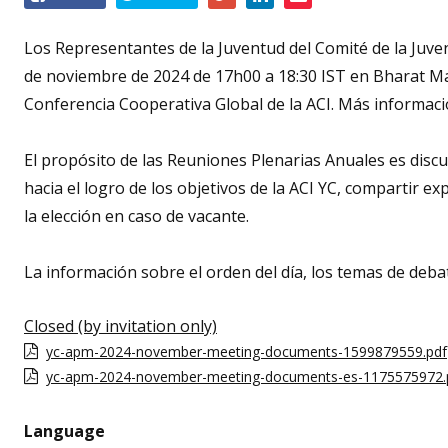
this
event
Los Representantes de la Juventud del Comité de la Juvent
de noviembre de 2024 de 17h00 a 18:30 IST en Bharat Ma
Conferencia Cooperativa Global de la ACI. Más informac
El propósito de las Reuniones Plenarias Anuales es discut
hacia el logro de los objetivos de la ACI YC, compartir ex
la elección en caso de vacante.
La información sobre el orden del día, los temas de debat
Closed (by invitation only)
yc-apm-2024-november-meeting-documents-1599879559.pdf
yc-apm-2024-november-meeting-documents-es-1175575972.
Language