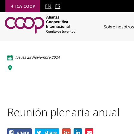
EN
ES
ICA COOP
Sobre nosotros
Jueves 28 Noviembre 2024
Bharat Mandapam
Appu Ghar, Pragati Maidan
110001 Delhi
India
Reunión plenaria anual
Share
share
share