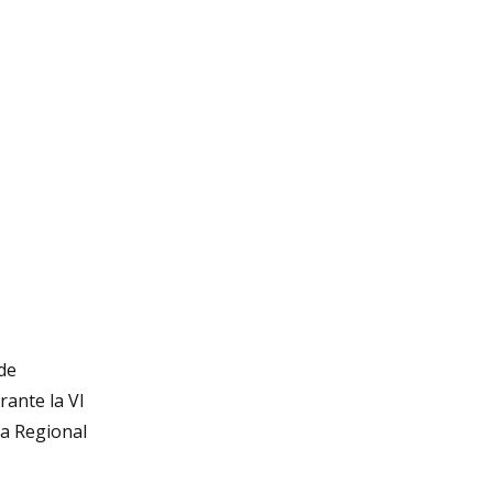
 de
rante la VI
ea Regional