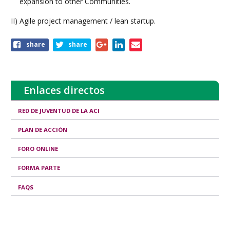
expansion to other Communities.
II) Agile project management / lean startup.
Share
share
share
this
page
Enlaces directos
RED DE JUVENTUD DE LA ACI
PLAN DE ACCIÓN
FORO ONLINE
FORMA PARTE
FAQS