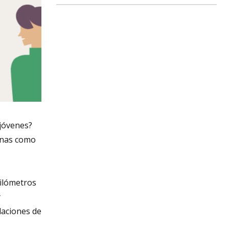
jóvenes?
sonas como
kilómetros
y
laciones de