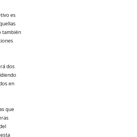
tivo es
quellas
o también
xiones
drá dos
idiendo
idos en
as que
eras
del
 esta