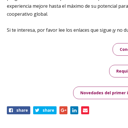
experiencia mejore hasta el máximo de su potencial para
cooperativo global.
Si te interesa, por favor lee los enlaces que sigue ¡y no
Con
Requi
Novedades del primer i
Share
share
share
this
page