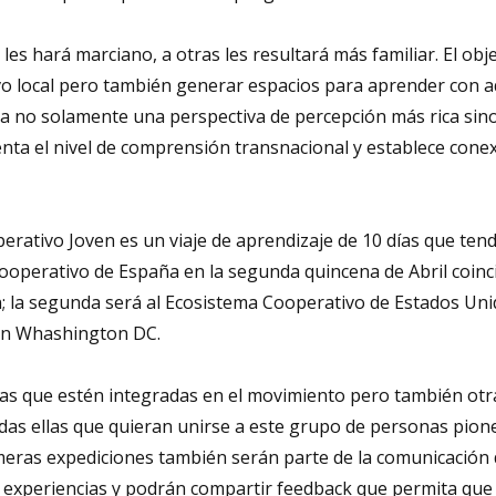
les hará marciano, a otras les resultará más familiar. El obje
vo local pero también generar espacios para aprender con a
ea no solamente una perspectiva de percepción más rica sin
menta el nivel de comprensión transnacional y establece cone
erativo Joven es un viaje de aprendizaje de 10 días que ten
 Cooperativo de España en la segunda quincena de Abril coinc
án; la segunda será al Ecosistema Cooperativo de Estados Un
en Whashington DC.
as que estén integradas en el movimiento pero también otr
odas ellas que quieran unirse a este grupo de personas pion
meras expediciones también serán parte de la comunicación 
experiencias y podrán compartir feedback que permita que