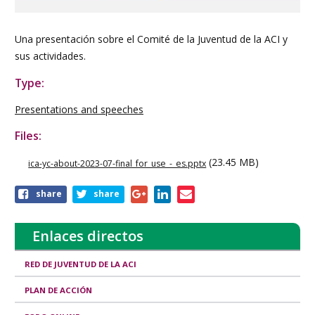
Una presentación sobre el Comité de la Juventud de la ACI y
sus actividades.
Type:
Presentations and speeches
Files:
(23.45 MB)
ica-yc-about-2023-07-final_for_use_-_es.pptx
Share
share
share
this
publication
Enlaces directos
RED DE JUVENTUD DE LA ACI
PLAN DE ACCIÓN